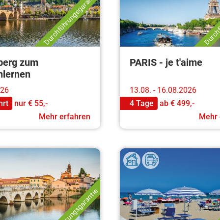
Durchführungsgarantie
Durchf
berg zum
PARIS - je t'aime
lernen
026
13.08. - 16.08.2026
hrt
nur
€ 55,-
4 Tage
ab
€ 499,-
Mehr erfahren
Mehr 
Durchführungsgarantie
Durchf