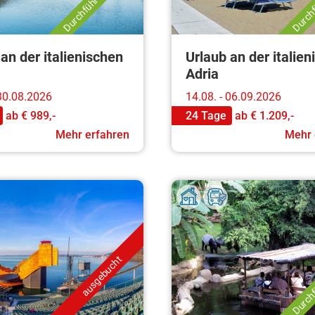
an der italienischen
Urlaub an der italie
Adria
 30.08.2026
14.08. - 06.09.2026
ab
€ 989,-
24 Tage
ab
€ 1.209,-
Mehr erfahren
Mehr 
Durchf
ausgebucht