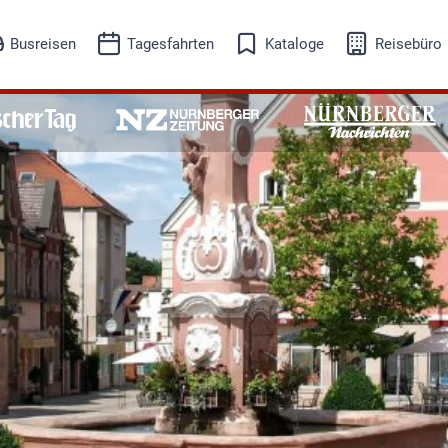
Busreisen
Tagesfahrten
Kataloge
Reisebüro
eisesuche
Reisesuche
isekalender
Reisekalender
Busreisen
Tagesfahrten
Adventreisen
Ausflugsfahrten
Events-Kultur
Freizeit-Erleben
Musicalreisen
Schifffahrt
Skireisen
Städtereisen