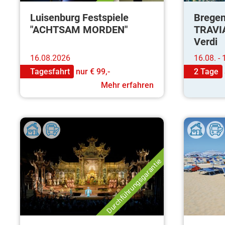
Luisenburg Festspiele
Bregen
"ACHTSAM MORDEN"
TRAVI
Verdi
16.08.2026
16.08. -
Tagesfahrt
nur
€ 99,-
2 Tage
Mehr erfahren
Durchführungsgarantie