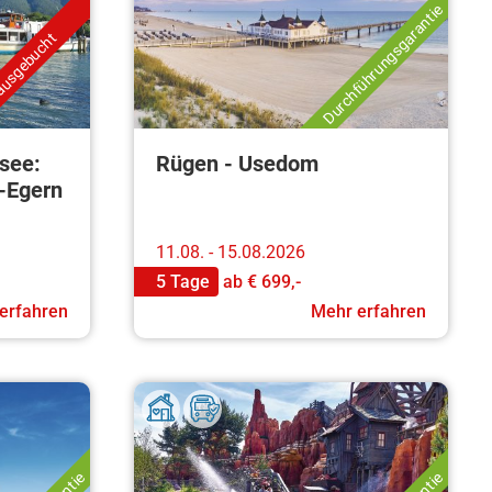
Durchführungsgarantie
usgebucht
see:
Rügen - Usedom
-Egern
11.08. - 15.08.2026
5 Tage
ab
€ 699,-
erfahren
Mehr erfahren