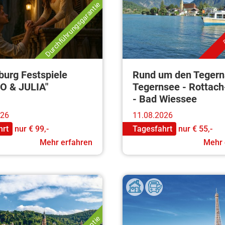
Durchführungsgarantie
a
burg Festspiele
Rund um den Tegern
O & JULIA"
Tegernsee - Rottach
- Bad Wiessee
026
11.08.2026
hrt
nur
€ 99,-
Tagesfahrt
nur
€ 55,-
Mehr erfahren
Mehr 