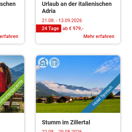
nischen
Urlaub an der italienischen
Adria
21.08. - 13.09.2026
24 Tage
ab
€ 979,-
erfahren
Mehr erfahren
ührungsgarantie
Hotel Tipotsch
Stumm im Zillertal
22.08. - 29.08.2026