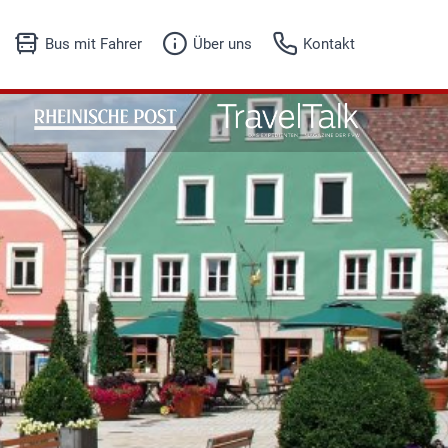
Bus mit Fahrer
Über uns
Kontakt
Unser Angebot
Fuhrpark
Fuhrpark
Firmenhistorie
Anfrageformular
Referenzen
Jobs