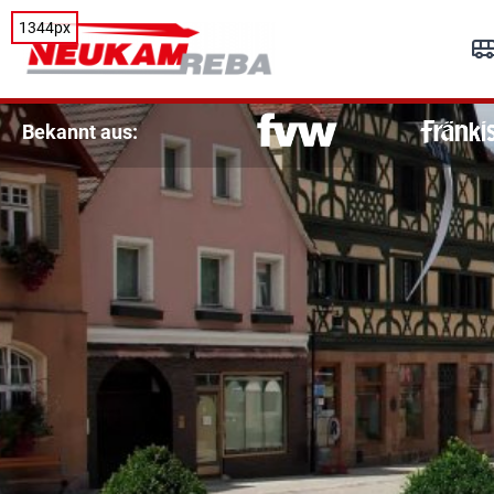
1344px
R
Re
Bekannt aus: