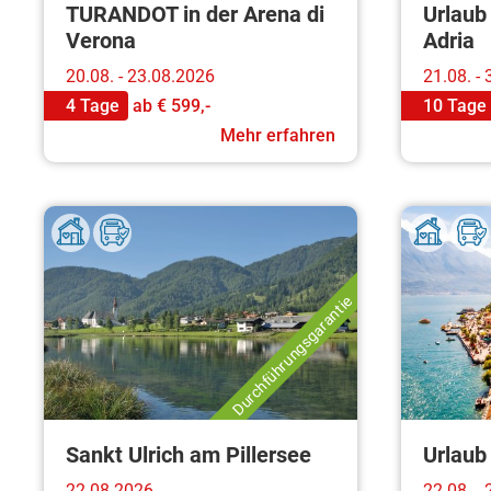
TURANDOT in der Arena di
Urlaub 
Verona
Adria
20.08. - 23.08.2026
21.08. -
4 Tage
ab
€ 599,-
10 Tage
Mehr erfahren
Durchführungsgarantie
Sankt Ulrich am Pillersee
Urlaub
22.08.2026
22.08. -