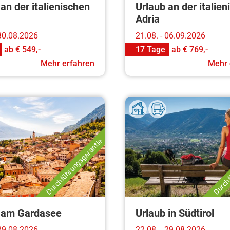
an der italienischen
Urlaub an der italie
Adria
 30.08.2026
21.08. - 06.09.2026
ab
€ 549,-
17 Tage
ab
€ 769,-
Mehr erfahren
Mehr 
Durchführungsgarantie
Durchf
 am Gardasee
Urlaub in Südtirol
 29.08.2026
22.08. - 29.08.2026