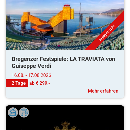
ausgebucht
Bregenzer Festspiele: LA TRAVIATA von
Guiseppe Verdi
16.08. - 17.08.2026
2 Tage
ab
€ 299,-
Mehr erfahren