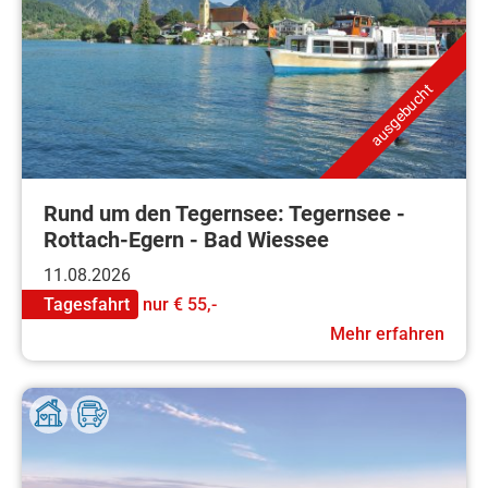
ausgebucht
Rund um den Tegernsee: Tegernsee -
Rottach-Egern - Bad Wiessee
11.08.2026
Tagesfahrt
nur
€ 55,-
Mehr erfahren