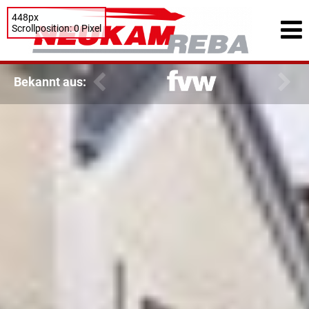
448px
Scrollposition: 0 Pixel
Bekannt aus: