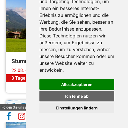
und Targeting Technologien, um
Ihnen ein besseres Internet-
Erlebnis zu ermöglichen und die
Werbung, die Sie sehen, besser an
Hotel Tipotsch
Ihre Bedürfnisse anzupassen.
Diese Technologien nutzen wir
außerdem, um Ergebnisse zu
messen, um zu verstehen, woher
unsere Besucher kommen oder um
Stumm im Zillertal
unsere Website weiter zu
entwickeln.
22.08. - 29.08.2026
8 Tage
ab
€ 879,-
Alle akzeptieren
Mehr erfahren
Ich lehne ab
Folgen Sie uns auf
Einstellungen ändern
Automatische Reiseauskunft
✕
(Beta)