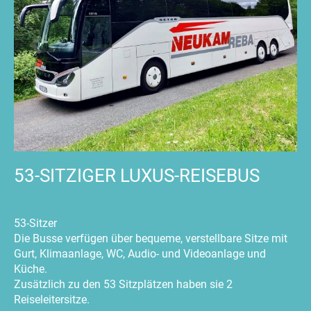
53-SITZIGER LUXUS-REISEBUS
53-Sitzer
Die Busse verfügen über bequeme, verstellbare Sitze mit
Gurt, Klimaanlage, WC, Audio- und Videoanlage und
Küche.
Zusätzlich zu den 53 Sitzplätzen haben sie 2
Reiseleitersitze.