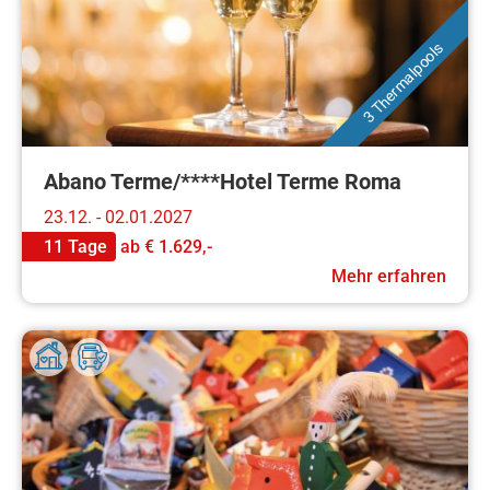
3 Thermalpools
Abano Terme/****Hotel Terme Roma
23.12. - 02.01.2027
11 Tage
ab
€ 1.629,-
Mehr erfahren