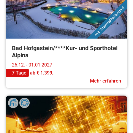
mit Thermalhallenbad
Bad Hofgastein/****Kur- und Sporthotel
Alpina
26.12. - 01.01.2027
7 Tage
ab
€ 1.399,-
Mehr erfahren