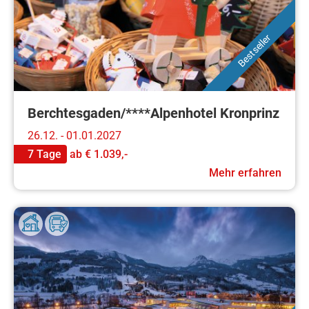
Bestseller
Berchtesgaden/****Alpenhotel Kronprinz
26.12. - 01.01.2027
7 Tage
ab
€ 1.039,-
Mehr erfahren