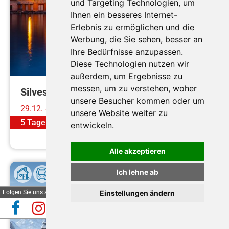
und Targeting Technologien, um
Ihnen ein besseres Internet-
Hotel in guter Lage
Erlebnis zu ermöglichen und die
Werbung, die Sie sehen, besser an
Ihre Bedürfnisse anzupassen.
Diese Technologien nutzen wir
außerdem, um Ergebnisse zu
messen, um zu verstehen, woher
Silvester am Gardasee
unsere Besucher kommen oder um
29.12. - 02.01.2027
unsere Website weiter zu
5 Tage
ab
€ 699,-
entwickeln.
Mehr erfahren
Alle akzeptieren
Ich lehne ab
Folgen Sie uns auf
Einstellungen ändern
Automatische Reiseauskunft
✕
(Beta)