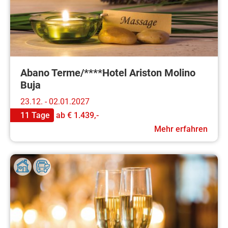
Abano Terme/****Hotel Ariston Molino
Buja
23.12. - 02.01.2027
11 Tage
ab
€ 1.439,-
Mehr erfahren