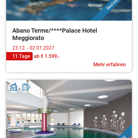
Bestseller
Abano Terme/****Palace Hotel
Meggiorato
23.12. - 02.01.2027
11 Tage
ab
€ 1.599,-
Mehr erfahren