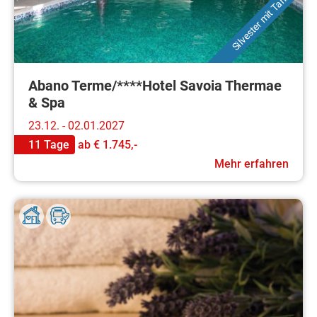
Silvester mit Tanz
Abano Terme/****Hotel Savoia Thermae
& Spa
23.12. - 02.01.2027
11 Tage
ab
€ 1.745,-
Mehr erfahren