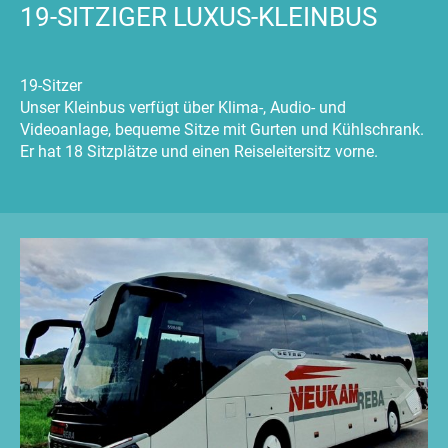
19-SITZIGER LUXUS-KLEINBUS
19-Sitzer
Unser Kleinbus verfügt über Klima-, Audio- und
Videoanlage, bequeme Sitze mit Gurten und Kühlschrank.
Er hat 18 Sitzplätze und einen Reiseleitersitz vorne.