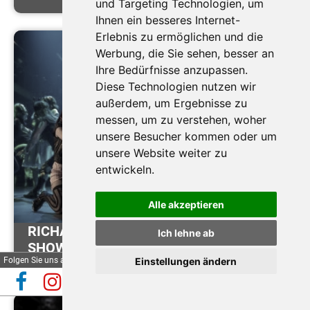
und Targeting Technologien, um
Ihnen ein besseres Internet-
Erlebnis zu ermöglichen und die
Werbung, die Sie sehen, besser an
Ihre Bedürfnisse anzupassen.
Diese Technologien nutzen wir
außerdem, um Ergebnisse zu
messen, um zu verstehen, woher
unsere Besucher kommen oder um
unsere Website weiter zu
entwickeln.
Alle akzeptieren
RICHARD O´BRIEN'S ROCKY HORROR
Ich lehne ab
SHOW
Folgen Sie uns auf
Einstellungen ändern
Automatische Reiseauskunft
✕
(Beta)