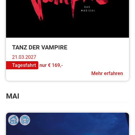
TANZ DER VAMPIRE
21.03.2027
Tagesfahrt
nur
€ 169,-
Mehr erfahren
MAI