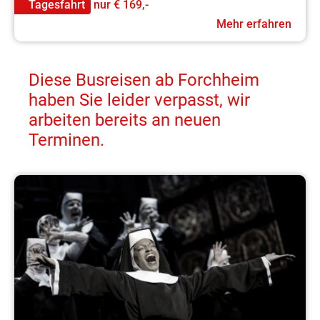
Tagesfahrt
nur
€ 169,-
Mehr erfahren
Diese Busreisen ab Forchheim
haben Sie leider verpasst, wir
arbeiten bereits an neuen
Terminen.