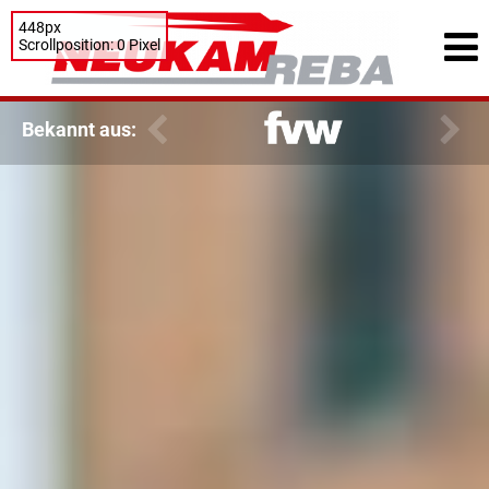
448px
Scrollposition: 0 Pixel
Bekannt aus: