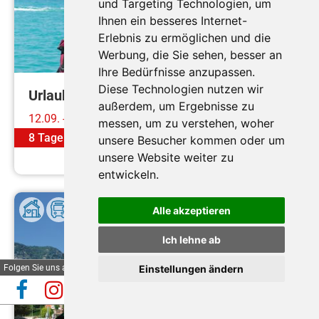
Durchführungsgarantie
und Targeting Technologien, um
Ihnen ein besseres Internet-
Erlebnis zu ermöglichen und die
Werbung, die Sie sehen, besser an
Ihre Bedürfnisse anzupassen.
Diese Technologien nutzen wir
Urlaub am Gardasee
außerdem, um Ergebnisse zu
12.09. - 19.09.2026
messen, um zu verstehen, woher
8 Tage
ab
€ 449,-
unsere Besucher kommen oder um
Mehr erfahren
unsere Website weiter zu
entwickeln.
Alle akzeptieren
Ich lehne ab
Folgen Sie uns auf
Einstellungen ändern
Automatische Reiseauskunft
✕
(Beta)