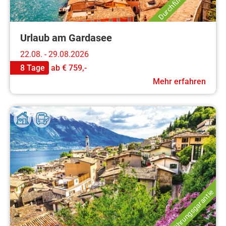
Urlaub am Gardasee
22.08. - 29.08.2026
8 Tage
ab
€ 759,-
Mehr erfahren
Durchführungsgarantie