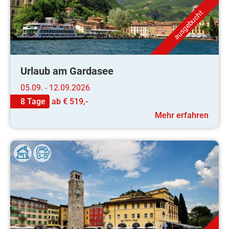
ausgebucht
Urlaub am Gardasee
05.09. - 12.09.2026
8 Tage
ab
€ 519,-
Mehr erfahren