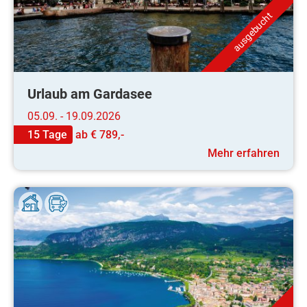
ausgebucht
Urlaub am Gardasee
05.09. - 19.09.2026
15 Tage
ab
€ 789,-
Mehr erfahren