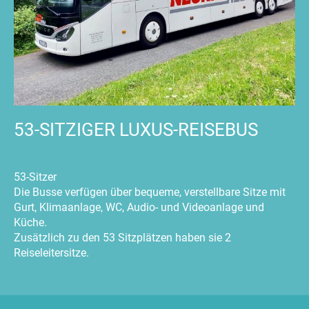
53-SITZIGER LUXUS-REISEBUS
53-Sitzer
Die Busse verfügen über bequeme, verstellbare Sitze mit
Gurt, Klimaanlage, WC, Audio- und Videoanlage und
Küche.
Zusätzlich zu den 53 Sitzplätzen haben sie 2
Reiseleitersitze.