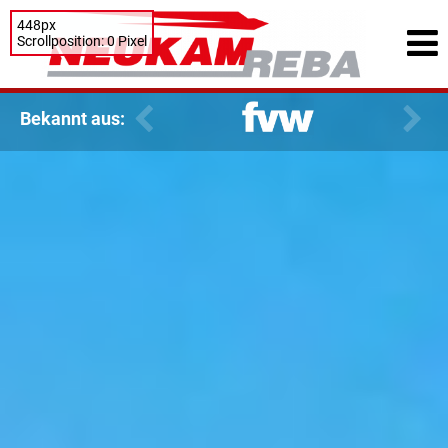
448px
Scrollposition: 0 Pixel
Bekannt aus: