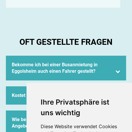
OFT GESTELLTE FRAGEN
Bekomme ich bei einer Busanmietung in
Eggolsheim auch einen Fahrer gestellt?
Ja, Neukam Reba bietet ausschließlich Busse mit
geschultem, zuverlässigem, erfahrenem und
Kostet mich die Anfrage etwas?
freundlichem Fahrpersonal an. Busse an
Ihre Privatsphäre ist
Selbstfahrer vermieten wir nicht.
Nein, Ihre Anfrage und das Angebot sind für Sie
uns wichtig
kostenfrei.
Wie bekomme ich nach der Anfrage mein
Angebot?
Diese Website verwendet Cookies