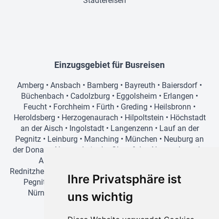
Städtereisen
Einzugsgebiet für Busreisen
Amberg
•
Ansbach
•
Bamberg
•
Bayreuth
•
Baiersdorf
•
Büchenbach
•
Cadolzburg
•
Eggolsheim
•
Erlangen
•
Feucht
•
Forchheim
•
Fürth
•
Greding
•
Heilsbronn
•
Heroldsberg
•
Herzogenaurach
•
Hilpoltstein
•
Höchstadt
an der Aisch
•
Ingolstadt
•
Langenzenn
•
Lauf an der
Pegnitz
•
Leinburg
•
Manching
•
München
•
Neuburg an
der Donau
•
Neumarkt in der Oberpfalz
•
Neustadt an der
Aisch
•
Nürnberg
•
Oberasbach
•
Pegnitz
•
Rednitzhembach
•
Regensburg
•
Roth
•
Röthenbach an der
Ihre Privatsphäre ist
Pegnitz
•
Schwabach
•
Schwarzenbruck
•
Stein bei
Nürnberg
•
Veitsbronn
•
Vohburg an der Donau
•
uns wichtig
Wendelstein
•
Würzburg
•
Zirndorf
Einzugsgebiet für Tagesfahrten