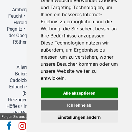
Diese Website verwendet Cookies
und Targeting Technologien, um
Amberg
•
Ansbach
•
Bamberg
•
Bayreuth
•
Erlangen
•
Ihnen ein besseres Internet-
Feucht
•
Forchheim
•
Fürth
•
Greding
•
Herzogenaurach
•
Erlebnis zu ermöglichen und die
Heroldsberg
•
Hilpoltstein
•
Ingolstadt
•
Lauf an der
Werbung, die Sie sehen, besser an
Pegnitz
•
München
•
Neuburg an der Donau
•
Neumarkt in
der Oberpfalz
•
Nürnberg
•
Pegnitz
•
Regensburg
•
Roth
•
Ihre Bedürfnisse anzupassen.
Röthenbach an der Pegnitz
•
Schwabach
•
Stein bei
Diese Technologien nutzen wir
Nürnberg
•
Wendelstein
•
Zirndorf
außerdem, um Ergebnisse zu
Bus mit Fahrer mieten
messen, um zu verstehen, woher
unsere Besucher kommen oder um
Allersberg
•
Altdorf bei Nürnberg
•
Ammerndorf
•
unsere Website weiter zu
Baiersdorf
•
Brunn (Mittelfranken)
•
Büchenbach
•
entwickeln.
Cadolzburg
•
Ebermannstadt
•
Eggolsheim
•
Erlangen
•
Erlbach
•
Feucht
•
Forchheim
•
Fürth
•
Greding
•
Hausen
(bei Nürnberg)
•
Heilsbronn
•
Heroldsberg
•
Alle akzeptieren
Herzogenaurach
•
Hilpoltstein
•
Höchstadt an der Aisch
•
Ich lehne ab
Höfles
•
Ingolstadt
•
Kammerstein
•
Langenzenn
•
Lauf an
der Pegnitz
•
Leinburg
•
Manching
•
Neuburg an der
Folgen Sie uns auf
Einstellungen ändern
Donau
•
Neumarkt in der Oberpfalz
•
Neustadt an der
Aisch
•
Nürnberg
•
Oberasbach
•
Pfaffenhofen an der Ilm
•
Automatische Reiseauskunft
✕
(Beta)