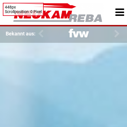
448px
Scrollposition: 0 Pixel
Bekannt aus: