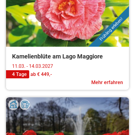
Frühling erleben!
Kamelienblüte am Lago Maggiore
11.03. - 14.03.2027
4 Tage
ab
€ 449,-
Mehr erfahren