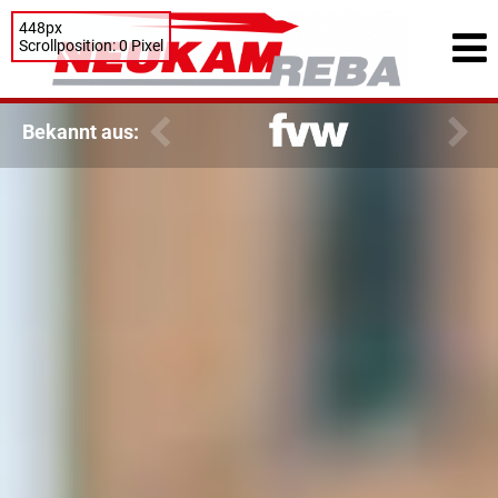
448px
Scrollposition: 0 Pixel
Bekannt aus: