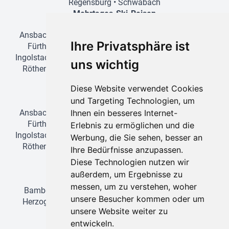
Regensburg
•
Schwabach
Mehrtages-Ski-Reisen
Ansbach
•
Bamberg
•
Erlangen
•
Feucht
•
Forchheim
•
Ihre Privatsphäre ist
Fürth
•
Greding
•
Heroldsberg
•
Herzogenaurach
•
Ingolstadt
•
Lauf an der Pegnitz
•
München
•
Nürnberg
•
uns wichtig
Röthenbach an der Pegnitz
•
Schwabach
•
Stein bei
Nürnberg
•
Wendelstein
•
Zirndorf
Diese Website verwendet Cookies
Tages-Ski-Reisen
und Targeting Technologien, um
Ihnen ein besseres Internet-
Ansbach
•
Bamberg
•
Erlangen
•
Feucht
•
Forchheim
•
Fürth
•
Greding
•
Heroldsberg
•
Herzogenaurach
•
Erlebnis zu ermöglichen und die
Ingolstadt
•
Lauf an der Pegnitz
•
München
•
Nürnberg
•
Werbung, die Sie sehen, besser an
Röthenbach an der Pegnitz
•
Schwabach
•
Stein bei
Ihre Bedürfnisse anzupassen.
Nürnberg
•
Wendelstein
•
Zirndorf
Diese Technologien nutzen wir
Badereisen
außerdem, um Ergebnisse zu
messen, um zu verstehen, woher
Bamberg
•
Erlangen
•
Forchheim
•
Fürth
•
Greding
•
unsere Besucher kommen oder um
Herzogenaurach
•
Ingolstadt
•
Lauf an der Pegnitz
•
unsere Website weiter zu
München
•
Nürnberg
•
Schwabach
entwickeln.
Adria-Reisen