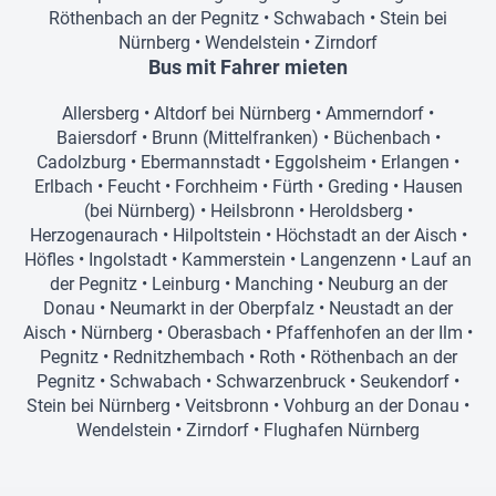
Röthenbach an der Pegnitz
•
Schwabach
•
Stein bei
Nürnberg
•
Wendelstein
•
Zirndorf
Bus mit Fahrer mieten
Allersberg
•
Altdorf bei Nürnberg
•
Ammerndorf
•
Baiersdorf
•
Brunn (Mittelfranken)
•
Büchenbach
•
Cadolzburg
•
Ebermannstadt
•
Eggolsheim
•
Erlangen
•
Erlbach
•
Feucht
•
Forchheim
•
Fürth
•
Greding
•
Hausen
(bei Nürnberg)
•
Heilsbronn
•
Heroldsberg
•
Herzogenaurach
•
Hilpoltstein
•
Höchstadt an der Aisch
•
Höfles
•
Ingolstadt
•
Kammerstein
•
Langenzenn
•
Lauf an
der Pegnitz
•
Leinburg
•
Manching
•
Neuburg an der
Donau
•
Neumarkt in der Oberpfalz
•
Neustadt an der
Aisch
•
Nürnberg
•
Oberasbach
•
Pfaffenhofen an der Ilm
•
Pegnitz
•
Rednitzhembach
•
Roth
•
Röthenbach an der
Pegnitz
•
Schwabach
•
Schwarzenbruck
•
Seukendorf
•
Stein bei Nürnberg
•
Veitsbronn
•
Vohburg an der Donau
•
Wendelstein
•
Zirndorf
•
Flughafen Nürnberg