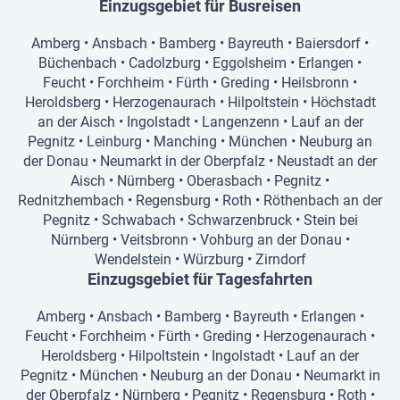
Einzugsgebiet für Busreisen
Amberg
•
Ansbach
•
Bamberg
•
Bayreuth
•
Baiersdorf
•
Büchenbach
•
Cadolzburg
•
Eggolsheim
•
Erlangen
•
Feucht
•
Forchheim
•
Fürth
•
Greding
•
Heilsbronn
•
Heroldsberg
•
Herzogenaurach
•
Hilpoltstein
•
Höchstadt
an der Aisch
•
Ingolstadt
•
Langenzenn
•
Lauf an der
Pegnitz
•
Leinburg
•
Manching
•
München
•
Neuburg an
der Donau
•
Neumarkt in der Oberpfalz
•
Neustadt an der
Aisch
•
Nürnberg
•
Oberasbach
•
Pegnitz
•
Rednitzhembach
•
Regensburg
•
Roth
•
Röthenbach an der
Pegnitz
•
Schwabach
•
Schwarzenbruck
•
Stein bei
Nürnberg
•
Veitsbronn
•
Vohburg an der Donau
•
Wendelstein
•
Würzburg
•
Zirndorf
Einzugsgebiet für Tagesfahrten
Amberg
•
Ansbach
•
Bamberg
•
Bayreuth
•
Erlangen
•
Feucht
•
Forchheim
•
Fürth
•
Greding
•
Herzogenaurach
•
Heroldsberg
•
Hilpoltstein
•
Ingolstadt
•
Lauf an der
Pegnitz
•
München
•
Neuburg an der Donau
•
Neumarkt in
der Oberpfalz
•
Nürnberg
•
Pegnitz
•
Regensburg
•
Roth
•