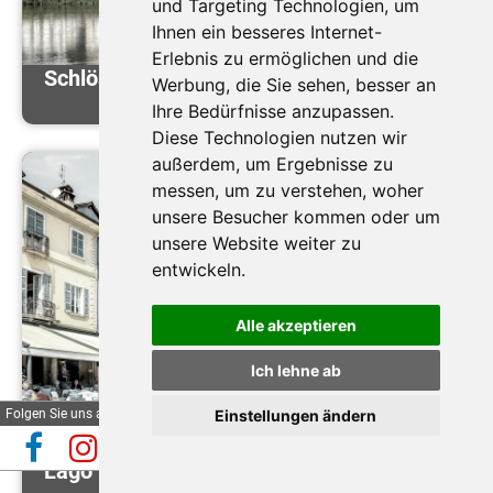
und Targeting Technologien, um
Ihnen ein besseres Internet-
Erlebnis zu ermöglichen und die
Schlösser der Loire
Werbung, die Sie sehen, besser an
Ihre Bedürfnisse anzupassen.
Diese Technologien nutzen wir
außerdem, um Ergebnisse zu
messen, um zu verstehen, woher
unsere Besucher kommen oder um
unsere Website weiter zu
entwickeln.
Alle akzeptieren
Ich lehne ab
Folgen Sie uns auf
Einstellungen ändern
Automatische Reiseauskunft
Lago Maggiore XXL
✕
(Beta)