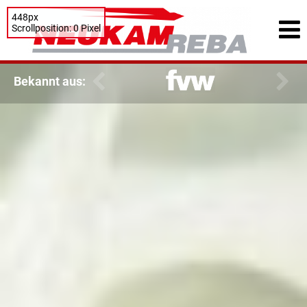
448px
Scrollposition: 0 Pixel
Bekannt aus: