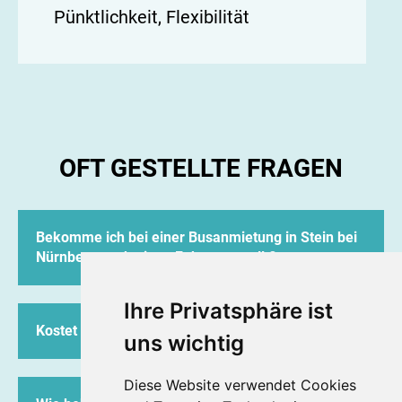
Pünktlichkeit, Flexibilität
OFT GESTELLTE FRAGEN
Bekomme ich bei einer Busanmietung in Stein bei
Nürnberg auch einen Fahrer gestellt?
Ja, Neukam Reba bietet ausschließlich Busse mit
Ihre Privatsphäre ist
geschultem, zuverlässigem, erfahrenem und
Kostet mich die Anfrage etwas?
freundlichem Fahrpersonal an. Busse an
uns wichtig
Selbstfahrer vermieten wir nicht.
Nein, Ihre Anfrage und das Angebot sind für Sie
Diese Website verwendet Cookies
kostenfrei.