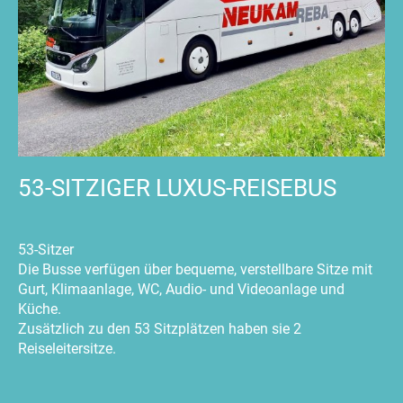
53-SITZIGER LUXUS-REISEBUS
53-Sitzer
Die Busse verfügen über bequeme, verstellbare Sitze mit
Gurt, Klimaanlage, WC, Audio- und Videoanlage und
Küche.
Zusätzlich zu den 53 Sitzplätzen haben sie 2
Reiseleitersitze.