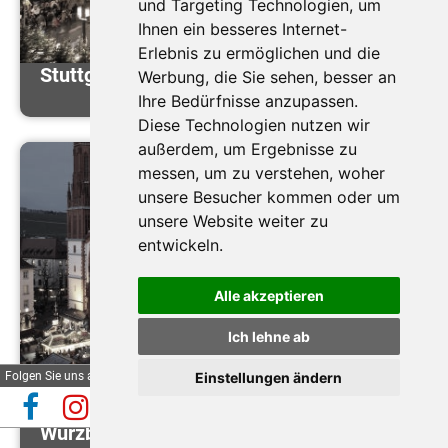
und Targeting Technologien, um
Ihnen ein besseres Internet-
Erlebnis zu ermöglichen und die
Stuttgarter Weihnachtsmarkt
Werbung, die Sie sehen, besser an
Ihre Bedürfnisse anzupassen.
Diese Technologien nutzen wir
außerdem, um Ergebnisse zu
messen, um zu verstehen, woher
unsere Besucher kommen oder um
unsere Website weiter zu
entwickeln.
Alle akzeptieren
Ich lehne ab
Folgen Sie uns auf
Einstellungen ändern
Automatische Reiseauskunft
✕
(Beta)
Würzburger Weihnacht