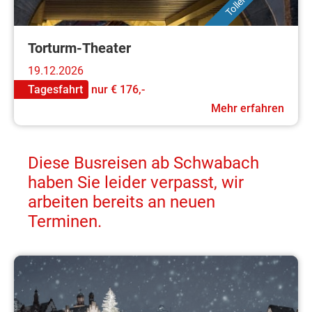
Torturm-Theater
19.12.2026
Tagesfahrt
nur
€ 176,-
Mehr erfahren
Diese Busreisen ab Schwabach
haben Sie leider verpasst, wir
arbeiten bereits an neuen
Terminen.