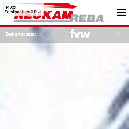
448px
Scrollposition: 0 Pixel
Bekannt aus: