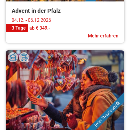
Advent in der Pfalz
04.12. - 06.12.2026
3 Tage
ab
€ 349,-
Mehr erfahren
Toller Theaterspaß!